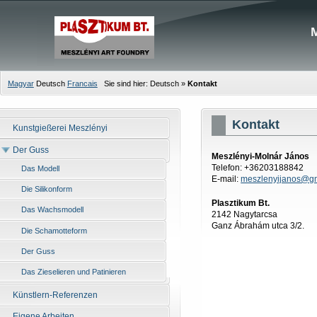
Magyar
Deutsch
Francais
Sie sind hier:
Deutsch
»
Kontakt
Kontakt
Kunstgießerei Meszlényi
Der Guss
Meszlényi-Molnár János
Telefon: +36203188842
Das Modell
E-mail:
meszlenyijanos@g
Die Silikonform
Plasztikum Bt.
Das Wachsmodell
2142 Nagytarcsa
Ganz Ábrahám utca 3/2.
Die Schamotteform
Der Guss
Das Zieselieren und Patinieren
Künstlern-Referenzen
Eigene Arbeiten